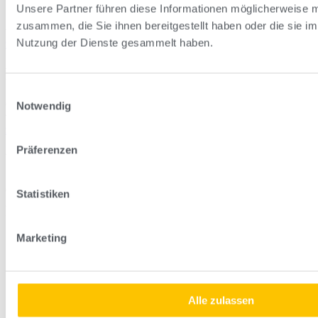
Unsere Partner führen diese Informationen möglicherweise m
Sofern Sie die Zusendung von Lentikular-Mustern wünschen, bitten
zusammen, die Sie ihnen bereitgestellt haben oder die sie i
wir Sie dieses Formular zu nutzen.
Nutzung der Dienste gesammelt haben.
zum Anfrageformular
Persönlich beraten
Einwilligungsauswahl
Gerne beraten wir Sie ausführlich und kompetent über unsere
Notwendig
verschiedenen Produkte und Möglichkeiten.
zum Kontaktformular
Präferenzen
WEBER Druck+Display GmbH & Co. KG
Gutenbergstr. 2
Statistiken
28844 Weyhe
+49 (0) 4203 747-0
Marketing
Impressum
Datenschutz
AGBs
Produktglossar
Alle zulassen
Impressum
Datenschutz