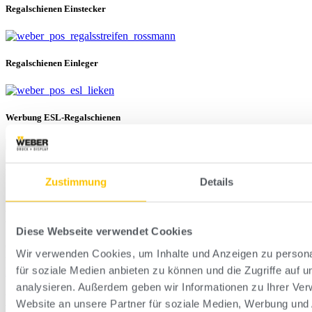
Regalschienen Einstecker
Regalschienen Einleger
Werbung ESL-Regalschienen
Magnetfolien
Zustimmung
Details
Muster bestellen
Diese Webseite verwendet Cookies
Gerne stellen wir Ihnen ein individuelles Musterpaket zusammen
Wir verwenden Cookies, um Inhalte und Anzeigen zu persona
und senden Ihnen dieses kostenlos und unverbindlich zu.
für soziale Medien anbieten zu können und die Zugriffe auf 
Muster bestellen
analysieren. Außerdem geben wir Informationen zu Ihrer Ve
Lentikularanfragen
Website an unsere Partner für soziale Medien, Werbung und 